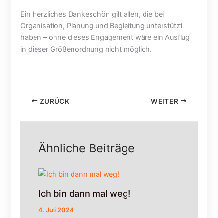
2
Ein herzliches Dankeschön gilt allen, die bei
0
2
Organisation, Planung und Begleitung unterstützt
6
haben – ohne dieses Engagement wäre ein Ausflug
;
in dieser Größenordnung nicht möglich.
B
a
u
s
t
ZURÜCK
WEITER
e
l
l
e
Ähnliche Beiträge
n
f
a
h
r
Ich bin dann mal weg!
p
l
4. Juli 2024