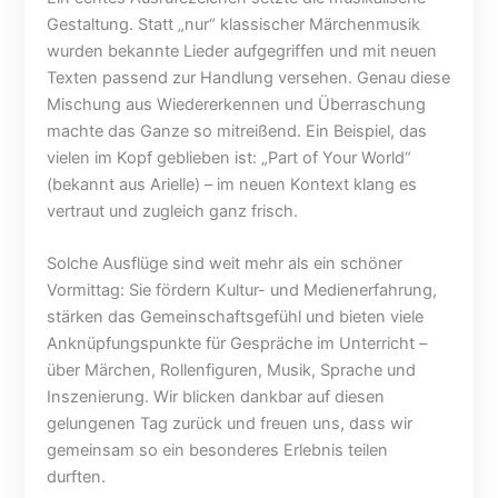
!
e
o
Gestaltung. Statt „nur“ klassischer Märchenmusik
i
r
wurden bekannte Lieder aufgegriffen und mit neuen
n
m
Texten passend zur Handlung versehen. Genau diese
e
i
Mischung aus Wiedererkennen und Überraschung
s
t
machte das Ganze so mitreißend. Ein Beispiel, das
R
t
a
a
vielen im Kopf geblieben ist: „Part of Your World“
d
g
(bekannt aus Arielle) – im neuen Kontext klang es
w
i
vertraut und zugleich ganz frisch.
e
m
g
D
Solche Ausflüge sind weit mehr als ein schöner
e
s
Vormittag: Sie fördern Kultur- und Medienerfahrung,
s
c
stärken das Gemeinschaftsgefühl und bieten viele
a
h
Anknüpfungspunkte für Gespräche im Unterricht –
b
u
2
n
über Märchen, Rollenfiguren, Musik, Sprache und
0
g
Inszenierung. Wir blicken dankbar auf diesen
.
e
gelungenen Tag zurück und freuen uns, dass wir
0
l
gemeinsam so ein besonderes Erlebnis teilen
7
durften.
.