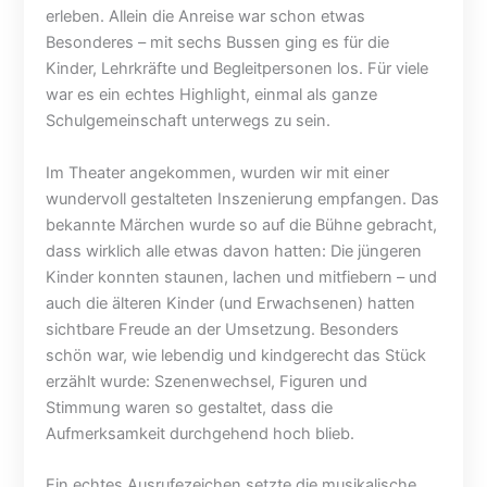
e
r
l
erleben. Allein die Anreise war schon etwas
i
b
e
Besonderes – mit sechs Bussen ging es für die
u
r
n
Kinder, Lehrkräfte und Begleitpersonen los. Für viele
n
u
b
s
c
e
war es ein echtes Highlight, einmal als ganze
w
h
r
Schulgemeinschaft unterwegs zu sein.
i
–
g
r
A
–
Im Theater angekommen, wurden wir mit einer
d
l
E
wundervoll gestalteten Inszenierung empfangen. Das
f
v
i
bekannte Märchen wurde so auf die Bühne gebracht,
l
e
n
dass wirklich alle etwas davon hatten: Die jüngeren
e
r
s
i
d
p
Kinder konnten staunen, lachen und mitfiebern – und
ß
i
a
auch die älteren Kinder (und Erwachsenen) hatten
i
s
n
sichtbare Freude an der Umsetzung. Besonders
g
s
n
schön war, wie lebendig und kindgerecht das Stück
g
e
e
erzählt wurde: Szenenwechsel, Figuren und
e
n
n
Stimmung waren so gestaltet, dass die
b
;
d
Aufmerksamkeit durchgehend hoch blieb.
a
B
e
u
a
r
t
u
V
Ein echtes Ausrufezeichen setzte die musikalische