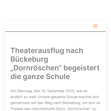
Zum
Inhalt
springen
S
V
F
o
o
r
m
l
e
m
l
i
e
s
l
Theaterausflug nach
r
p
i
f
e
c
Bückeburg
e
r
h
r
r
t
„Dornröschen“ begeistert
i
u
b
die ganze Schule
e
n
ü
n
g
h
–
H
n
u
u
e
Am Dienstag, den 16. Dezember 2025, war es
n
m
B
endlich so weit: Unsere gesamte Schule machte sich
d
m
e
gemeinsam auf den Weg nach Bückeburg, um dort im
b
e
l
Theater das märchenhafte Stück „Dornröschen“ zu