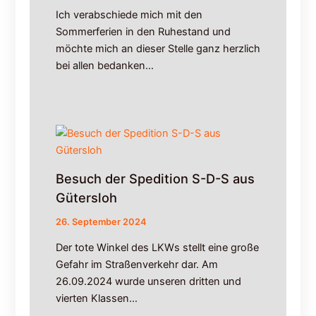
a
Ich verabschiede mich mit den
n
L
Sommerferien in den Ruhestand und
i
möchte mich an dieser Stelle ganz herzlich
n
bei allen bedanken…
i
e
8
0
0
,
8
Besuch der Spedition S-D-S aus
0
4
Gütersloh
,
26. September 2024
8
0
Der tote Winkel des LKWs stellt eine große
5
Gefahr im Straßenverkehr dar. Am
26.09.2024 wurde unseren dritten und
vierten Klassen…