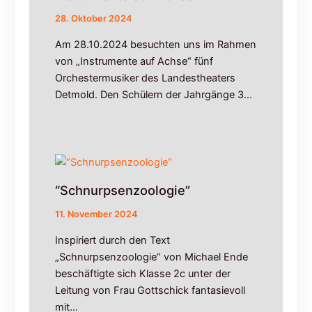
0
28. Oktober 2024
2
6
Am 28.10.2024 besuchten uns im Rahmen
;
von „Instrumente auf Achse“ fünf
B
Orchestermusiker des Landestheaters
a
Detmold. Den Schülern der Jahrgänge 3…
u
s
t
e
l
l
e
“Schnurpsenzoologie”
n
f
11. November 2024
a
Inspiriert durch den Text
h
„Schnurpsenzoologie“ von Michael Ende
r
p
beschäftigte sich Klasse 2c unter der
l
Leitung von Frau Gottschick fantasievoll
a
mit…