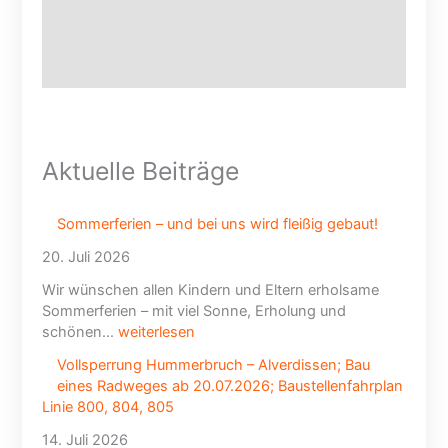
n
L
i
n
i
e
8
0
Aktuelle Beiträge
0
,
8
Sommerferien – und bei uns wird fleißig gebaut!
0
20. Juli 2026
4
,
Wir wünschen allen Kindern und Eltern erholsame
8
Sommerferien – mit viel Sonne, Erholung und
0
schönen…
weiterlesen
5
Vollsperrung Hummerbruch – Alverdissen; Bau
eines Radweges ab 20.07.2026; Baustellenfahrplan
Linie 800, 804, 805
14. Juli 2026