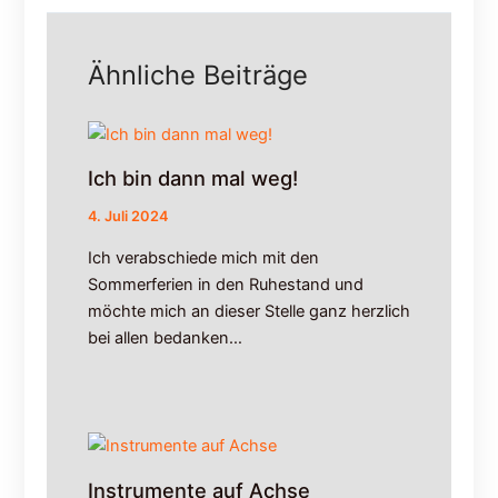
i
r
n
m
e
i
Ähnliche Beiträge
s
t
R
t
a
a
d
g
Ich bin dann mal weg!
w
i
e
m
4. Juli 2024
g
D
e
s
Ich verabschiede mich mit den
s
c
Sommerferien in den Ruhestand und
a
h
möchte mich an dieser Stelle ganz herzlich
b
u
bei allen bedanken…
2
n
0
g
.
e
0
l
7
.
Instrumente auf Achse
2