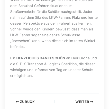
i
b
e
dem Schulhof Gefahrensituationen im
u
r
n
n
u
b
Straßenverkehr für die Schüler nachgestellt. Jeder
s
c
e
nahm auf dem Sitz des LKW-Fahrers Platz und lernte
w
h
r
dessen Perspektive aus dem Führerhaus kennen.
i
–
g
Schnell wurde den Kindern bewusst, dass man als
r
A
–
LKW-Fahrer sogar eine ganze Schulklasse
d
l
E
„übersehen“ kann, wenn diese sich im toten Winkel
f
v
i
befindet.
l
e
n
e
r
s
i
d
p
Ein
HERZLICHES DANKESCHÖN
an Herr Gröne und
ß
i
a
die S-D-S Transport & Logistik Spedition, die diesen
i
s
n
wichtigen und informativen Tag an unserer Schule
g
s
n
ermöglichten.
g
e
e
e
n
n
b
;
d
a
B
e
u
a
r
ZURÜCK
WEITER
t
u
V
!
e
o