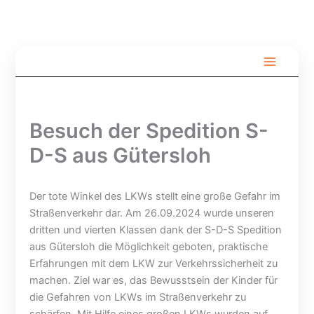
Zum
Inhalt
springen
S
V
F
o
o
r
m
l
e
m
l
i
e
s
l
Besuch der Spedition S-
r
p
i
f
e
c
D-S aus Gütersloh
e
r
h
r
r
t
i
u
b
Der tote Winkel des LKWs stellt eine große Gefahr im
e
n
ü
Straßenverkehr dar. Am 26.09.2024 wurde unseren
n
g
h
–
H
n
dritten und vierten Klassen dank der S-D-S Spedition
u
u
e
aus Gütersloh die Möglichkeit geboten, praktische
n
m
B
Erfahrungen mit dem LKW zur Verkehrssicherheit zu
d
m
e
machen. Ziel war es, das Bewusstsein der Kinder für
b
e
l
die Gefahren von LKWs im Straßenverkehr zu
e
r
l
schärfen. Mit Hilfe eines großen LKWs wurden auf