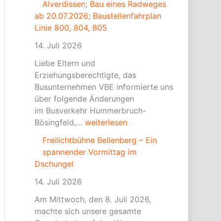
Alverdissen; Bau eines Radweges
u
e
u
ab 20.07.2026; Baustellenfahrplan
m
B
n
Linie 800, 804, 805
m
e
d
e
l
b
14. Juli 2026
r
l
e
Liebe Eltern und
b
e
i
Erziehungsberechtigte, das
r
n
u
Busunternehmen VBE informierte uns
u
b
n
über folgende Änderungen
c
e
s
im Busverkehr Hummerbruch-
h
r
w
Bösingfeld,…
weiterlesen
–
g
i
A
–
r
Freilichtbühne Bellenberg – Ein
l
E
d
spannender Vormittag im
v
i
f
Dschungel
e
n
l
14. Juli 2026
r
s
e
d
p
i
Am Mittwoch, den 8. Juli 2026,
i
a
ß
machte sich unsere gesamte