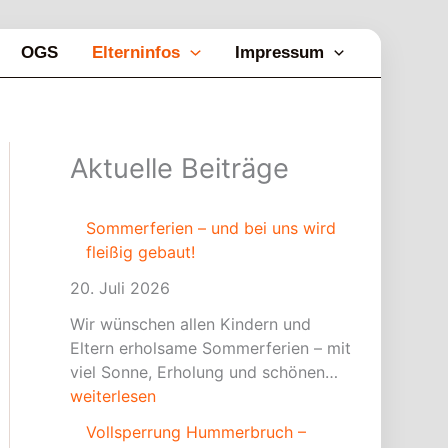
OGS
Elterninfos
Impressum
V
F
S
Aktuelle Beiträge
o
r
o
l
e
m
l
i
m
Sommerferien – und bei uns wird
s
l
e
fleißig gebaut!
p
i
r
20. Juli 2026
e
c
f
r
h
e
Wir wünschen allen Kindern und
r
t
r
Eltern erholsame Sommerferien – mit
u
b
i
viel Sonne, Erholung und schönen…
n
ü
e
weiterlesen
g
h
n
Vollsperrung Hummerbruch –
H
n
–