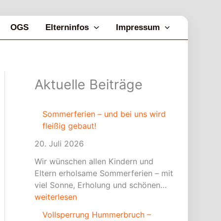
OGS
Elterninfos
Impressum
V
F
S
Aktuelle Beiträge
o
r
o
l
e
m
l
i
m
Sommerferien – und bei uns wird
s
l
e
fleißig gebaut!
p
i
r
20. Juli 2026
e
c
f
r
h
e
Wir wünschen allen Kindern und
r
t
r
Eltern erholsame Sommerferien – mit
u
b
i
viel Sonne, Erholung und schönen…
n
ü
e
weiterlesen
g
h
n
Vollsperrung Hummerbruch –
H
n
–