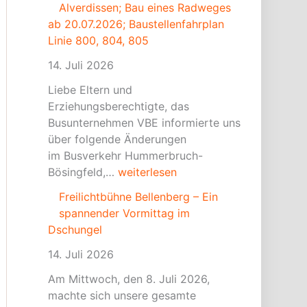
Alverdissen; Bau eines Radweges
u
e
u
ab 20.07.2026; Baustellenfahrplan
m
B
n
Linie 800, 804, 805
m
e
d
e
l
b
14. Juli 2026
r
l
e
Liebe Eltern und
b
e
i
Erziehungsberechtigte, das
r
n
u
Busunternehmen VBE informierte uns
u
b
n
über folgende Änderungen
c
e
s
im Busverkehr Hummerbruch-
h
r
w
Bösingfeld,…
weiterlesen
–
g
i
A
–
r
Freilichtbühne Bellenberg – Ein
l
E
d
spannender Vormittag im
v
i
f
Dschungel
e
n
l
14. Juli 2026
r
s
e
d
p
i
Am Mittwoch, den 8. Juli 2026,
i
a
ß
machte sich unsere gesamte