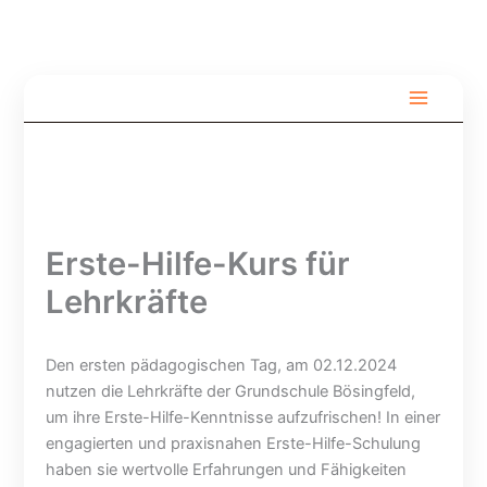
Zum
Inhalt
springen
S
V
F
o
o
r
m
l
e
m
l
i
e
s
l
r
p
i
f
e
c
e
r
h
Erste-Hilfe-Kurs für
r
r
t
i
u
b
Lehrkräfte
e
n
ü
n
g
h
–
H
n
Den ersten pädagogischen Tag, am 02.12.2024
u
u
e
nutzen die Lehrkräfte der Grundschule Bösingfeld,
n
m
B
um ihre Erste-Hilfe-Kenntnisse aufzufrischen! In einer
d
m
e
engagierten und praxisnahen Erste-Hilfe-Schulung
b
e
l
haben sie wertvolle Erfahrungen und Fähigkeiten
e
r
l