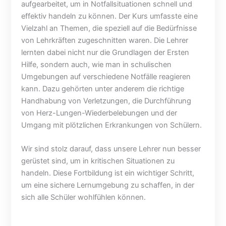
aufgearbeitet, um in Notfallsituationen schnell und
i
b
e
u
r
n
effektiv handeln zu können. Der Kurs umfasste eine
n
u
b
Vielzahl an Themen, die speziell auf die Bedürfnisse
s
c
e
von Lehrkräften zugeschnitten waren. Die Lehrer
w
h
r
lernten dabei nicht nur die Grundlagen der Ersten
i
–
g
Hilfe, sondern auch, wie man in schulischen
r
A
–
Umgebungen auf verschiedene Notfälle reagieren
d
l
E
kann. Dazu gehörten unter anderem die richtige
f
v
i
l
e
n
Handhabung von Verletzungen, die Durchführung
e
r
s
von Herz-Lungen-Wiederbelebungen und der
i
d
p
Umgang mit plötzlichen Erkrankungen von Schülern.
ß
i
a
i
s
n
Wir sind stolz darauf, dass unsere Lehrer nun besser
g
s
n
gerüstet sind, um in kritischen Situationen zu
g
e
e
handeln. Diese Fortbildung ist ein wichtiger Schritt,
e
n
n
b
;
d
um eine sichere Lernumgebung zu schaffen, in der
a
B
e
sich alle Schüler wohlfühlen können.
u
a
r
t
u
V