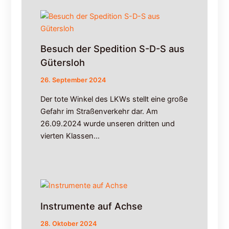
0
2
6
;
Besuch der Spedition S-D-S aus
B
a
Gütersloh
u
26. September 2024
s
t
Der tote Winkel des LKWs stellt eine große
e
Gefahr im Straßenverkehr dar. Am
l
26.09.2024 wurde unseren dritten und
l
vierten Klassen…
e
n
f
a
h
r
p
Instrumente auf Achse
l
a
28. Oktober 2024