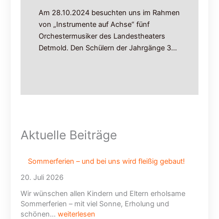
n
Am 28.10.2024 besuchten uns im Rahmen
L
i
von „Instrumente auf Achse“ fünf
n
Orchestermusiker des Landestheaters
i
Detmold. Den Schülern der Jahrgänge 3…
e
8
0
0
,
8
0
4
Aktuelle Beiträge
,
8
0
Sommerferien – und bei uns wird fleißig gebaut!
5
20. Juli 2026
Wir wünschen allen Kindern und Eltern erholsame
Sommerferien – mit viel Sonne, Erholung und
schönen…
weiterlesen