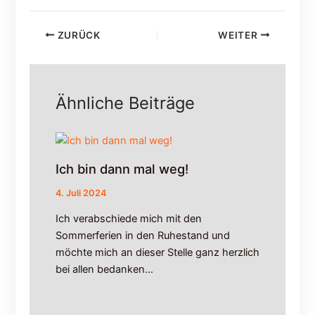
!
e
o
i
r
n
m
ZURÜCK
WEITER
e
i
s
t
R
t
a
a
Ähnliche Beiträge
d
g
w
i
e
m
g
D
e
s
Ich bin dann mal weg!
s
c
a
h
4. Juli 2024
b
u
Ich verabschiede mich mit den
2
n
Sommerferien in den Ruhestand und
0
g
.
e
möchte mich an dieser Stelle ganz herzlich
0
l
bei allen bedanken…
7
.
2