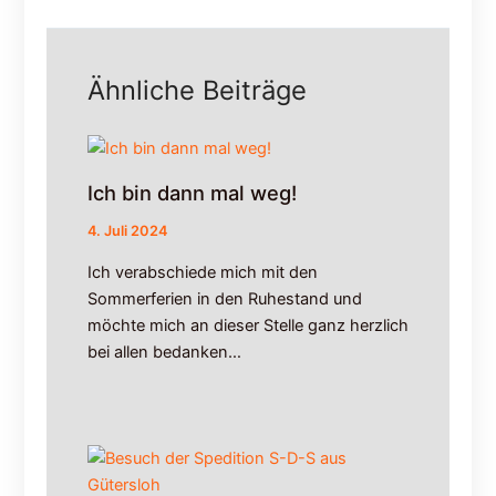
i
r
n
m
e
i
Ähnliche Beiträge
s
t
R
t
a
a
d
g
w
i
Ich bin dann mal weg!
e
m
g
D
4. Juli 2024
e
s
Ich verabschiede mich mit den
s
c
Sommerferien in den Ruhestand und
a
h
b
u
möchte mich an dieser Stelle ganz herzlich
2
n
bei allen bedanken…
0
g
.
e
0
l
7
.
2