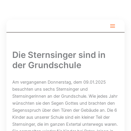
Zum
Inhalt
springen
S
V
F
o
o
r
m
l
e
m
l
i
e
s
l
Die Sternsinger sind in
r
p
i
f
e
c
der Grundschule
e
r
h
r
r
t
i
u
b
Am vergangenen Donnerstag, dem 09.01.2025
e
n
ü
besuchten uns sechs Sternsinger und
n
g
h
–
H
n
Sternsingerinnen an der Grundschule. Wie jedes Jahr
u
u
e
wünschten sie den Segen Gottes und brachten den
n
m
B
Segensspruch über den Türen der Gebäude an. Die 6
d
m
e
Kinder aus unserer Schule sind ein kleiner Teil der
b
e
l
Sternsinger, die im ganzen Extertal unterwegs waren.
e
r
l