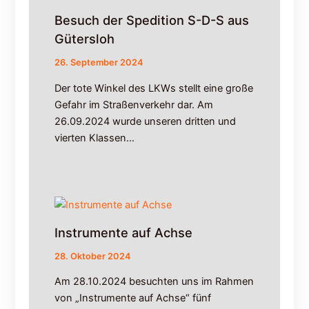
0
Besuch der Spedition S-D-S aus
2
Gütersloh
6
;
26. September 2024
B
a
Der tote Winkel des LKWs stellt eine große
u
Gefahr im Straßenverkehr dar. Am
s
26.09.2024 wurde unseren dritten und
t
vierten Klassen…
e
l
l
e
n
f
a
Instrumente auf Achse
h
r
28. Oktober 2024
p
Am 28.10.2024 besuchten uns im Rahmen
l
von „Instrumente auf Achse“ fünf
a