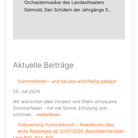
n
Orchestermusiker des Landestheaters
L
Detmold. Den Schülern der Jahrgänge 3…
i
n
i
e
8
0
0
,
Aktuelle Beiträge
8
0
4
Sommerferien – und bei uns wird fleißig gebaut!
,
20. Juli 2026
8
0
Wir wünschen allen Kindern und Eltern erholsame
5
Sommerferien – mit viel Sonne, Erholung und
schönen…
weiterlesen
Vollsperrung Hummerbruch – Alverdissen; Bau
eines Radweges ab 20.07.2026; Baustellenfahrplan
Linie 800, 804, 805